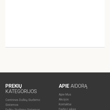
PREKIŲ
APIE
AIDORĄ
KATEGORIJOS
Apie Mus
Akcijos
Centrinės Dulkių Siurbimo
Kontaktai
Sistemos
Darbo Laikas
Dulkių Siurbimo Sistemos